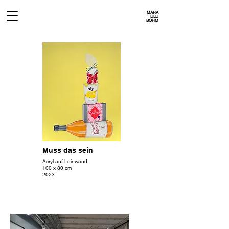
MARA
LILLI
BOHM
Muss das sein
Acryl auf Leinwand
100 x 80 cm
2023